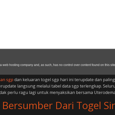
ran sgp
dan keluaran togel sgp hari ini terupdate dan palin
terupdate langsung melalui tabel data sgp terlengkap. Selu
idak perlu ragu lagi untuk menyaksikan bersama Uterodema
 Bersumber Dari Togel Si