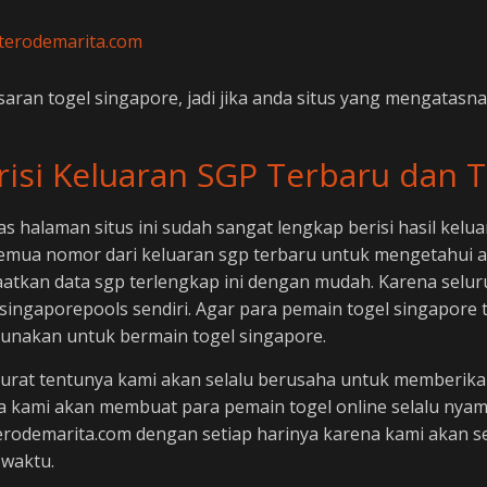
terodemarita.com
 pasaran togel singapore, jadi jika anda situs yang mengatas
risi Keluaran SGP Terbaru dan 
s halaman situs ini sudah sangat lengkap berisi hasil kelu
emua nomor dari keluaran sgp terbaru untuk mengetahui an
faatkan data sgp terlengkap ini dengan mudah. Karena selur
i singaporepools sendiri. Agar para pemain togel singapore
igunakan untuk bermain togel singapore.
urat tentunya kami akan selalu berusaha untuk memberikan
na kami akan membuat para pemain togel online selalu nya
terodemarita.com dengan setiap harinya karena kami akan 
 waktu.