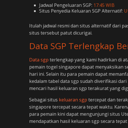
Jadwal Pengeluaran SGP:
17:45 WIB
Situs Penyedia Keluaran SGP Alternatif:
U
Itulah jadwal resmi dan situs alternatif dari
situs tersebut patut dicurigai.
Data SGP Terlengkap Be
Data sgp
terlengkap yang kami hadirkan di ata
pemain togel singapore dapat menyaksikan s
hari ini. Selain itu para pemain dapat meman
kedalam tabel data sgp sudah diverifikasi dar
mencari hasil keluaran sgp terakurat yang d
Sebagai situs
keluaran sgp
tercepat dan terak
singapore tercepat secara tepat waktu. Kare
para pemain kini dapat mengunjungi situs U
mendapatkan hasil keluaran sgp secara tepat