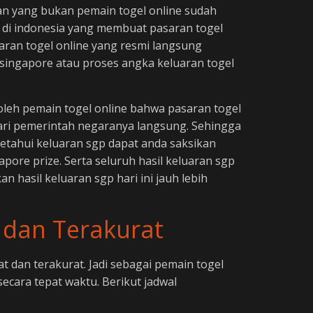
n yang bukan pemain togel online sudah
r di indonesia yang membuat pasaran togel
aran togel online yang resmi langsung
 singapore atau proses angka keluaran togel
 oleh pemain togel online bahwa pasaran togel
g dari pemerintah negaranya langsung. Sehingga
iketahui keluaran sgp dapat anda saksikan
gapore prize. Serta seluruh hasil keluaran sgp
 hasil keluaran sgp hari ini jauh lebih
 dan Terakurat
t dan terakurat. Jadi sebagai pemain togel
cara tepat waktu. Berikut jadwal