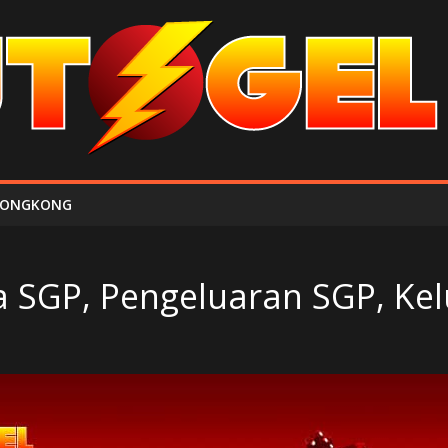
HONGKONG
a SGP, Pengeluaran SGP, Ke