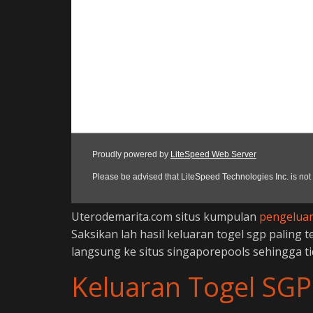
Uterodemarita.com situs kumpulan
pengelua
Saksikan lah hasil keluaran togel sgp paling 
langsung ke situs singaporepools sehingga t
Keluaran Togel SGP