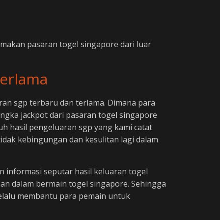
namakan pasaran togel singapore dari luar
Terlama
aran sgp terbaru dan terlama. Dimana para
gka jackpot dari pasaran togel singapore
uh hasil pengeluaran sgp yang kami catat
 tidak kebingungan dan kesulitan lagi dalam
 informasi seputar hasil keluaran togel
man dalam bermain togel singapore. Sehingga
selalu membantu para pemain untuk