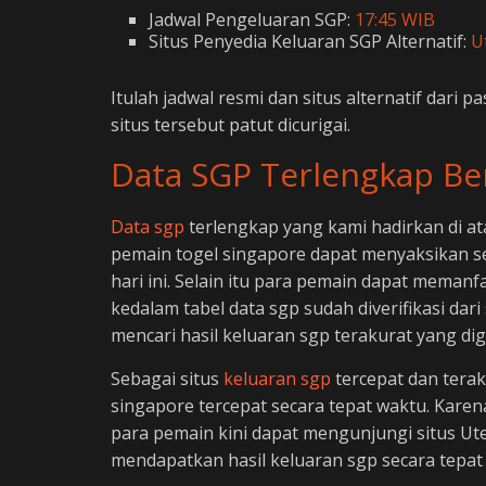
Jadwal Pengeluaran SGP:
17:45 WIB
Situs Penyedia Keluaran SGP Alternatif:
U
Itulah jadwal resmi dan situs alternatif dari
situs tersebut patut dicurigai.
Data SGP Terlengkap Be
Data sgp
terlengkap yang kami hadirkan di ata
pemain togel singapore dapat menyaksikan s
hari ini. Selain itu para pemain dapat meman
kedalam tabel data sgp sudah diverifikasi dar
mencari hasil keluaran sgp terakurat yang d
Sebagai situs
keluaran sgp
tercepat dan terak
singapore tercepat secara tepat waktu. Kare
para pemain kini dapat mengunjungi situs U
mendapatkan hasil keluaran sgp secara tepat