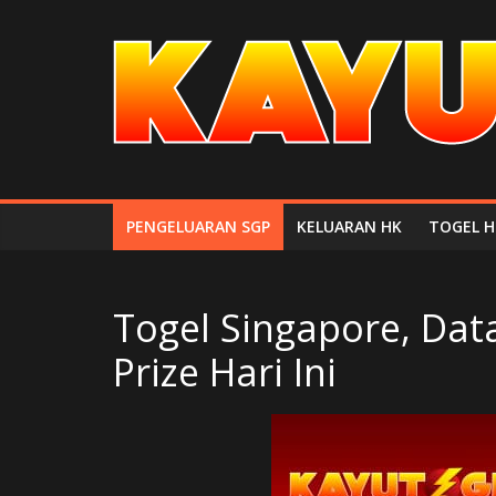
Skip
Togel
to
content
Singapore
Hari
Ini
PENGELUARAN SGP
KELUARAN HK
TOGEL 
Just
another
Togel Singapore, Dat
WordPress
site
Prize Hari Ini