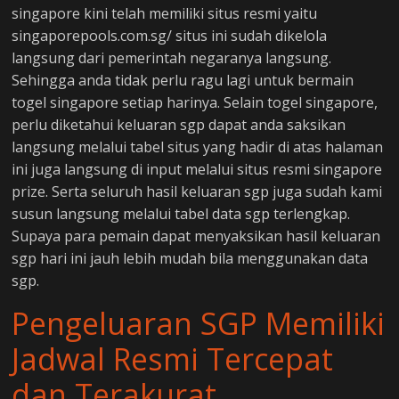
singapore kini telah memiliki situs resmi yaitu
singaporepools.com.sg/ situs ini sudah dikelola
langsung dari pemerintah negaranya langsung.
Sehingga anda tidak perlu ragu lagi untuk bermain
togel singapore setiap harinya. Selain togel singapore,
perlu diketahui keluaran sgp dapat anda saksikan
langsung melalui tabel situs yang hadir di atas halaman
ini juga langsung di input melalui situs resmi singapore
prize. Serta seluruh hasil keluaran sgp juga sudah kami
susun langsung melalui tabel data sgp terlengkap.
Supaya para pemain dapat menyaksikan hasil keluaran
sgp hari ini jauh lebih mudah bila menggunakan data
sgp.
Pengeluaran SGP Memiliki
Jadwal Resmi Tercepat
dan Terakurat