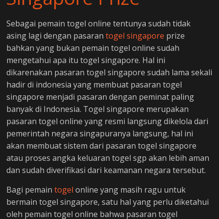
Sebagai pemain togel online tentunya sudah tidak
asing lagi dengan pasaran
togel singapore
prize
bahkan yang bukan pemain togel online sudah
mengetahui apa itu togel singapore. Hal ini
dikarenakan pasaran togel singapore sudah lama sekali
hadir di indonesia yang membuat pasaran togel
singapore menjadi pasaran dengan peminat paling
banyak di Indonesia. Togel singapore merupakan
pasaran togel online yang resmi langsung dikelola dari
pemerintah negara singapuranya langsung, hal ini
akan membuat sistem dari pasaran togel singapore
atau proses angka keluaran togel sgp akan lebih aman
dan sudah diverifikasi dari keamanan negara tersebut.
Bagi pemain
togel
online yang masih ragu untuk
bermain togel singapore, satu hal yang perlu diketahui
oleh pemain togel online bahwa pasaran togel