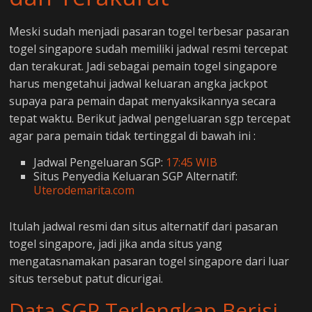
Meski sudah menjadi pasaran togel terbesar pasaran
togel singapore sudah memiliki jadwal resmi tercepat
dan terakurat. Jadi sebagai pemain togel singapore
harus mengetahui jadwal keluaran angka jackpot
supaya para pemain dapat menyaksikannya secara
tepat waktu. Berikut jadwal pengeluaran sgp tercepat
agar para pemain tidak tertinggal di bawah ini :
Jadwal Pengeluaran SGP:
17:45 WIB
Situs Penyedia Keluaran SGP Alternatif:
Uterodemarita.com
Itulah jadwal resmi dan situs alternatif dari pasaran
togel singapore, jadi jika anda situs yang
mengatasnamakan pasaran togel singapore dari luar
situs tersebut patut dicurigai.
Data SGP Terlengkap Berisi