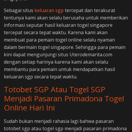
Sebagai situs
keluaran sgp
tercepat dan terakurat
tentunya kami akan selalu berusaha untuk memberikan
informasi seputar hasil keluaran togel singapore
tercepat secara tepat waktu. Karena kami akan
membuat para pemain togel online selalu nyaman
dalam bermain togel singapore. Sehingga para pemain
kini dapat mengunjungi situs Uterodemarita.com
dengan setiap harinya karena kami akan selalu
membantu para pemain untuk mendapatkan hasil
keluaran sgp secara tepat waktu.
Totobet SGP Atau Togel SGP
Menjadi Pasaran Primadona Togel
Online Hari Ini
Sudah bukan menjadi rahasia lagi bahwa pasaran
totobet sgp atau togel sgp menjadi pasaran primadona