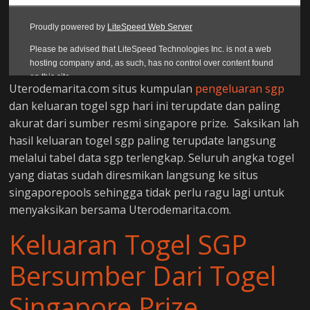
Uterodemarita.com situs kumpulan
pengeluaran sgp
dan keluaran togel sgp hari ini terupdate dan paling
akurat dari sumber resmi singapore prize. Saksikan lah
hasil keluaran togel sgp paling terupdate langsung
melalui tabel data sgp terlengkap. Seluruh angka togel
yang diatas sudah diresmikan langsung ke situs
singaporepools sehingga tidak perlu ragu lagi untuk
menyaksikan bersama Uterodemarita.com.
Keluaran Togel SGP
Bersumber Dari Togel
Singapore Prize