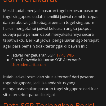
Meski sudah menjadi pasaran togel terbesar pasaran
togel singapore sudah memiliki jadwal resmi tercepat
dan terakurat. Jadi sebagai pemain togel singapore
harus mengetahui jadwal keluaran angka jackpot
supaya para pemain dapat menyaksikannya secara
tepat waktu. Berikut jadwal pengeluaran sgp tercepat
agar para pemain tidak tertinggal di bawah ini :
Jadwal Pengeluaran SGP:
17:45 WIB
Situs Penyedia Keluaran SGP Alternatif:
Uterodemarita.com
Itulah jadwal resmi dan situs alternatif dari pasaran
togel singapore, jadi jika anda situs yang
mengatasnamakan pasaran togel singapore dari luar
situs tersebut patut dicurigai.
Data SGP Terlengkap Berisi