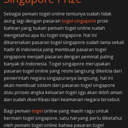
Sebagai pemain togel online tentunya sudah tidak
asing lagi dengan pasaran
togel singapore
prize
bahkan yang bukan pemain togel online sudah
mengetahui apa itu togel singapore. Hal ini
dikarenakan pasaran togel singapore sudah lama sekali
hadir di indonesia yang membuat pasaran togel
singapore menjadi pasaran dengan peminat paling
banyak di Indonesia. Togel singapore merupakan
pasaran togel online yang resmi langsung dikelola dari
pemerintah negara singapuranya langsung, hal ini
akan membuat sistem dari pasaran togel singapore
atau proses angka keluaran togel sgp akan lebih aman
dan sudah diverifikasi dari keamanan negara tersebut.
Bagi pemain
togel
online yang masih ragu untuk
bermain togel singapore, satu hal yang perlu diketahui
oleh pemain togel online bahwa pasaran togel