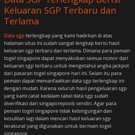
Keluaran SGP Terbaru dan
Terlama
Data sgp
terlengkap yang kami hadirkan di atas
halaman situs ini sudah sangat lengkap berisi hasil
keluaran sgp terbaru dan terlama. Dimana para pemain
togel singapore dapat menyaksikan semua nomor dari
keluaran sgp terbaru untuk mengetahui angka jackpot
dari pasaran togel singapore hari ini. Selain itu para
pemain dapat memanfaatkan data sgp terlengkap ini
dengan mudah. Karena seluruh hasil pengeluaran sgp
yang kami catat kedalam tabel data sgp sudah
diverifikasi dari singaporepools sendiri. Agar para
pemain togel singapore tidak kebingungan dan
kesulitan lagi dalam mencari hasil keluaran sgp
terakurat yang digunakan untuk bermain togel
singapore.