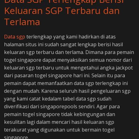
Keluaran SGP Terbaru dan
Terlama
Data sgp
terlengkap yang kami hadirkan di atas
halaman situs ini sudah sangat lengkap berisi hasil
keluaran sgp terbaru dan terlama. Dimana para pemain
togel singapore dapat menyaksikan semua nomor dari
keluaran sgp terbaru untuk mengetahui angka jackpot
dari pasaran togel singapore hari ini. Selain itu para
pemain dapat memanfaatkan data sgp terlengkap ini
dengan mudah. Karena seluruh hasil pengeluaran sgp
yang kami catat kedalam tabel data sgp sudah
diverifikasi dari singaporepools sendiri. Agar para
pemain togel singapore tidak kebingungan dan
kesulitan lagi dalam mencari hasil keluaran sgp
terakurat yang digunakan untuk bermain togel
singapore.