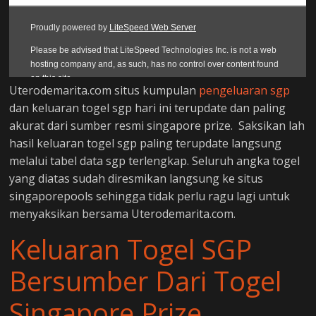
Uterodemarita.com situs kumpulan
pengeluaran sgp
dan keluaran togel sgp hari ini terupdate dan paling
akurat dari sumber resmi singapore prize. Saksikan lah
hasil keluaran togel sgp paling terupdate langsung
melalui tabel data sgp terlengkap. Seluruh angka togel
yang diatas sudah diresmikan langsung ke situs
singaporepools sehingga tidak perlu ragu lagi untuk
menyaksikan bersama Uterodemarita.com.
Keluaran Togel SGP
Bersumber Dari Togel
Singapore Prize