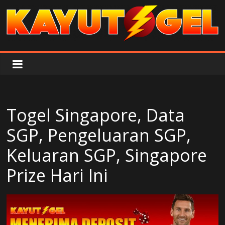
Skip
to
content
Togel
Singapore
Hari
Togel Singapore, Data
Ini
SGP, Pengeluaran SGP,
Keluaran SGP, Singapore
Just
another
Prize Hari Ini
WordPress
site