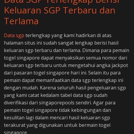
Keluaran SGP Terbaru dan
Terlama
Data sgp
terlengkap yang kami hadirkan di atas
halaman situs ini sudah sangat lengkap berisi hasil
keluaran sgp terbaru dan terlama. Dimana para pemain
togel singapore dapat menyaksikan semua nomor dari
keluaran sgp terbaru untuk mengetahui angka jackpot
dari pasaran togel singapore hari ini. Selain itu para
pemain dapat memanfaatkan data sgp terlengkap ini
dengan mudah. Karena seluruh hasil pengeluaran sgp
yang kami catat kedalam tabel data sgp sudah
diverifikasi dari singaporepools sendiri. Agar para
pemain togel singapore tidak kebingungan dan
kesulitan lagi dalam mencari hasil keluaran sgp
terakurat yang digunakan untuk bermain togel
singapore.