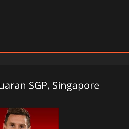
luaran SGP, Singapore