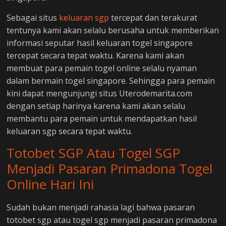
Sebagai situs
keluaran sgp
tercepat dan terakurat
tentunya kami akan selalu berusaha untuk memberikan
informasi seputar hasil keluaran togel singapore
tercepat secara tepat waktu. Karena kami akan
membuat para pemain togel online selalu nyaman
dalam bermain togel singapore. Sehingga para pemain
kini dapat mengunjungi situs Uterodemarita.com
dengan setiap harinya karena kami akan selalu
membantu para pemain untuk mendapatkan hasil
keluaran sgp secara tepat waktu.
Totobet SGP Atau Togel SGP
Menjadi Pasaran Primadona Togel
Online Hari Ini
Sudah bukan menjadi rahasia lagi bahwa pasaran
totobet sgp atau togel sgp menjadi pasaran primadona