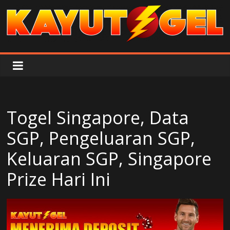
Skip
to
content
Togel
Singapore
Hari
Togel Singapore, Data
Ini
SGP, Pengeluaran SGP,
Keluaran SGP, Singapore
Just
another
Prize Hari Ini
WordPress
site