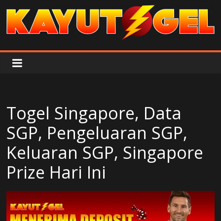
Skip
to
content
Togel
Singapore
Hari
Togel Singapore, Data
Ini
SGP, Pengeluaran SGP,
Keluaran SGP, Singapore
Just
another
Prize Hari Ini
WordPress
site