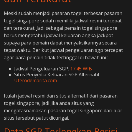
Meski sudah menjadi pasaran togel terbesar pasaran
togel singapore sudah memiliki jadwal resmi tercepat
dan terakurat. Jadi sebagai pemain togel singapore
harus mengetahui jadwal keluaran angka jackpot
supaya para pemain dapat menyaksikannya secara
tepat waktu. Berikut jadwal pengeluaran sgp tercepat
agar para pemain tidak tertinggal di bawah ini :
Jadwal Pengeluaran SGP:
17:45 WIB
Situs Penyedia Keluaran SGP Alternatif:
Uterodemarita.com
Itulah jadwal resmi dan situs alternatif dari pasaran
togel singapore, jadi jika anda situs yang
mengatasnamakan pasaran togel singapore dari luar
situs tersebut patut dicurigai.
Data SGP Terlengkap Berisi