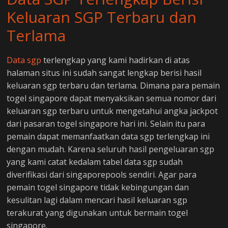
Keluaran SGP Terbaru dan
Terlama
Data sgp
terlengkap yang kami hadirkan di atas
halaman situs ini sudah sangat lengkap berisi hasil
keluaran sgp terbaru dan terlama. Dimana para pemain
togel singapore dapat menyaksikan semua nomor dari
keluaran sgp terbaru untuk mengetahui angka jackpot
dari pasaran togel singapore hari ini. Selain itu para
pemain dapat memanfaatkan data sgp terlengkap ini
dengan mudah. Karena seluruh hasil pengeluaran sgp
yang kami catat kedalam tabel data sgp sudah
diverifikasi dari singaporepools sendiri. Agar para
pemain togel singapore tidak kebingungan dan
kesulitan lagi dalam mencari hasil keluaran sgp
terakurat yang digunakan untuk bermain togel
singapore.