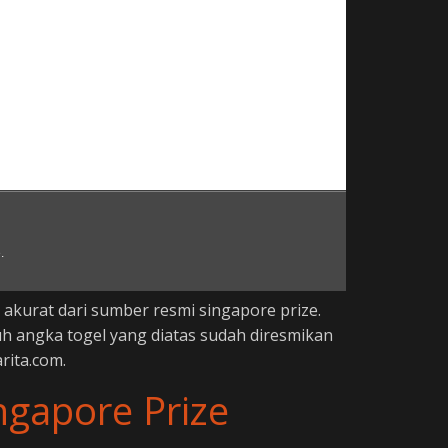
g akurat dari sumber resmi singapore prize.
ruh angka togel yang diatas sudah diresmikan
rita.com.
ngapore Prize