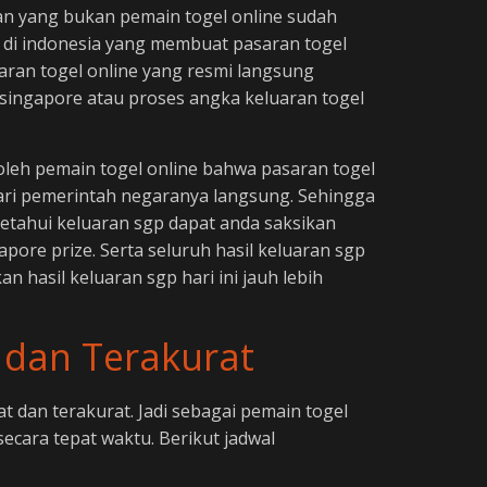
n yang bukan pemain togel online sudah
r di indonesia yang membuat pasaran togel
aran togel online yang resmi langsung
 singapore atau proses angka keluaran togel
 oleh pemain togel online bahwa pasaran togel
g dari pemerintah negaranya langsung. Sehingga
iketahui keluaran sgp dapat anda saksikan
gapore prize. Serta seluruh hasil keluaran sgp
 hasil keluaran sgp hari ini jauh lebih
 dan Terakurat
t dan terakurat. Jadi sebagai pemain togel
cara tepat waktu. Berikut jadwal