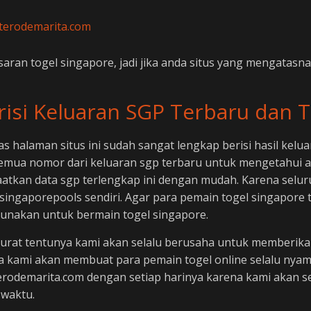
terodemarita.com
 pasaran togel singapore, jadi jika anda situs yang mengatas
risi Keluaran SGP Terbaru dan 
s halaman situs ini sudah sangat lengkap berisi hasil kelu
emua nomor dari keluaran sgp terbaru untuk mengetahui an
faatkan data sgp terlengkap ini dengan mudah. Karena selur
i singaporepools sendiri. Agar para pemain togel singapore
igunakan untuk bermain togel singapore.
urat tentunya kami akan selalu berusaha untuk memberikan
na kami akan membuat para pemain togel online selalu nya
terodemarita.com dengan setiap harinya karena kami akan 
 waktu.