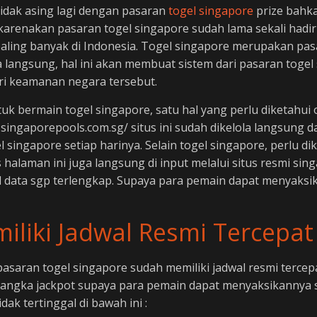
tidak asing lagi dengan pasaran
togel singapore
prize bahka
dikarenakan pasaran togel singapore sudah lama sekali hadi
ling banyak di Indonesia. Togel singapore merupakan pas
 langsung, hal ini akan membuat sistem dari pasaran togel
ari keamanan negara tersebut.
uk bermain togel singapore, satu hal yang perlu diketahui
tu singaporepools.com.sg/ situs ini sudah dikelola langsun
l singapore setiap harinya. Selain togel singapore, perlu d
s halaman ini juga langsung di input melalui situs resmi sin
 data sgp terlengkap. Supaya para pemain dapat menyaksikan
liki Jadwal Resmi Tercepat
asaran togel singapore sudah memiliki jadwal resmi tercepa
angka jackpot supaya para pemain dapat menyaksikannya se
ak tertinggal di bawah ini :