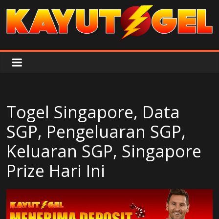
Skip
to
content
Togel
Singapore
Hari
Togel Singapore, Data
Ini
SGP, Pengeluaran SGP,
Keluaran SGP, Singapore
Just
another
Prize Hari Ini
WordPress
site