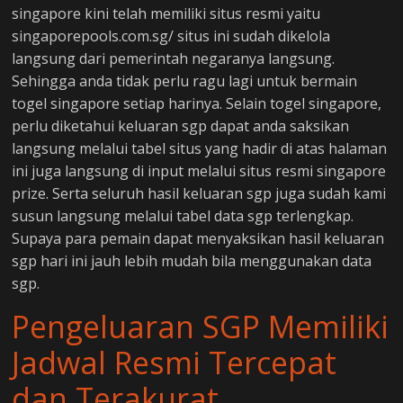
singapore kini telah memiliki situs resmi yaitu
singaporepools.com.sg/ situs ini sudah dikelola
langsung dari pemerintah negaranya langsung.
Sehingga anda tidak perlu ragu lagi untuk bermain
togel singapore setiap harinya. Selain togel singapore,
perlu diketahui keluaran sgp dapat anda saksikan
langsung melalui tabel situs yang hadir di atas halaman
ini juga langsung di input melalui situs resmi singapore
prize. Serta seluruh hasil keluaran sgp juga sudah kami
susun langsung melalui tabel data sgp terlengkap.
Supaya para pemain dapat menyaksikan hasil keluaran
sgp hari ini jauh lebih mudah bila menggunakan data
sgp.
Pengeluaran SGP Memiliki
Jadwal Resmi Tercepat
dan Terakurat