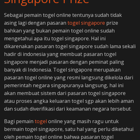
Sebagai pemain togel online tentunya sudah tidak
asing lagi dengan pasaran
togel singapore
prize
bahkan yang bukan pemain togel online sudah
mengetahui apa itu togel singapore. Hal ini
dikarenakan pasaran togel singapore sudah lama sekali
hadir di indonesia yang membuat pasaran togel
singapore menjadi pasaran dengan peminat paling
banyak di Indonesia. Togel singapore merupakan
pasaran togel online yang resmi langsung dikelola dari
pemerintah negara singapuranya langsung, hal ini
akan membuat sistem dari pasaran togel singapore
atau proses angka keluaran togel sgp akan lebih aman
dan sudah diverifikasi dari keamanan negara tersebut.
Bagi pemain
togel
online yang masih ragu untuk
bermain togel singapore, satu hal yang perlu diketahui
oleh pemain togel online bahwa pasaran togel