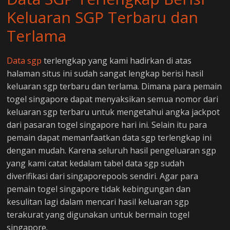
Keluaran SGP Terbaru dan
Terlama
Data sgp
terlengkap yang kami hadirkan di atas
halaman situs ini sudah sangat lengkap berisi hasil
keluaran sgp terbaru dan terlama. Dimana para pemain
togel singapore dapat menyaksikan semua nomor dari
keluaran sgp terbaru untuk mengetahui angka jackpot
dari pasaran togel singapore hari ini. Selain itu para
pemain dapat memanfaatkan data sgp terlengkap ini
dengan mudah. Karena seluruh hasil pengeluaran sgp
yang kami catat kedalam tabel data sgp sudah
diverifikasi dari singaporepools sendiri. Agar para
pemain togel singapore tidak kebingungan dan
kesulitan lagi dalam mencari hasil keluaran sgp
terakurat yang digunakan untuk bermain togel
singapore.