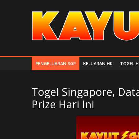
Skip
Togel
to
content
Singapore
Hari
Ini
PENGELUARAN SGP
KELUARAN HK
TOGEL 
Just
another
Togel Singapore, Dat
WordPress
site
Prize Hari Ini