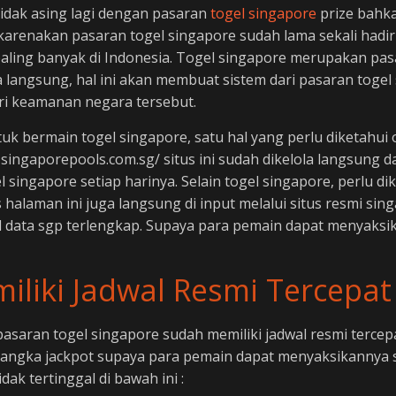
tidak asing lagi dengan pasaran
togel singapore
prize bahka
dikarenakan pasaran togel singapore sudah lama sekali hadi
ling banyak di Indonesia. Togel singapore merupakan pas
 langsung, hal ini akan membuat sistem dari pasaran togel
ari keamanan negara tersebut.
uk bermain togel singapore, satu hal yang perlu diketahui
tu singaporepools.com.sg/ situs ini sudah dikelola langsun
l singapore setiap harinya. Selain togel singapore, perlu d
s halaman ini juga langsung di input melalui situs resmi sin
 data sgp terlengkap. Supaya para pemain dapat menyaksikan
liki Jadwal Resmi Tercepat
asaran togel singapore sudah memiliki jadwal resmi tercepa
angka jackpot supaya para pemain dapat menyaksikannya se
ak tertinggal di bawah ini :