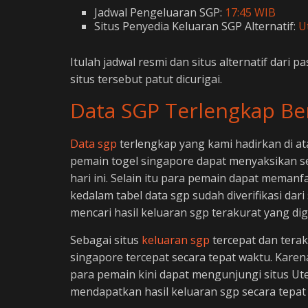
Jadwal Pengeluaran SGP:
17:45 WIB
Situs Penyedia Keluaran SGP Alternatif:
U
Itulah jadwal resmi dan situs alternatif dari
situs tersebut patut dicurigai.
Data SGP Terlengkap Be
Data sgp
terlengkap yang kami hadirkan di ata
pemain togel singapore dapat menyaksikan s
hari ini. Selain itu para pemain dapat meman
kedalam tabel data sgp sudah diverifikasi dar
mencari hasil keluaran sgp terakurat yang d
Sebagai situs
keluaran sgp
tercepat dan terak
singapore tercepat secara tepat waktu. Kare
para pemain kini dapat mengunjungi situs U
mendapatkan hasil keluaran sgp secara tepat