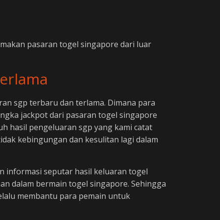
namakan pasaran togel singapore dari luar
Terlama
aran sgp terbaru dan terlama. Dimana para
gka jackpot dari pasaran togel singapore
uh hasil pengeluaran sgp yang kami catat
 tidak kebingungan dan kesulitan lagi dalam
 informasi seputar hasil keluaran togel
man dalam bermain togel singapore. Sehingga
selalu membantu para pemain untuk