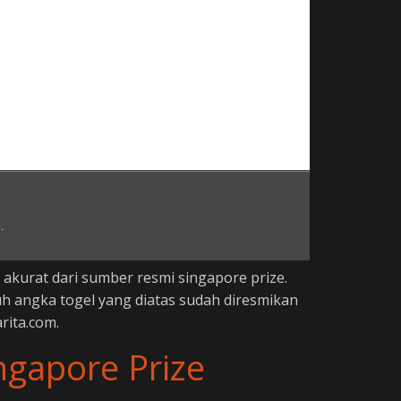
g akurat dari sumber resmi singapore prize.
ruh angka togel yang diatas sudah diresmikan
rita.com.
ngapore Prize