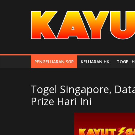
Skip
Togel
to
content
Singapore
Hari
Ini
PENGELUARAN SGP
KELUARAN HK
TOGEL 
Just
another
Togel Singapore, Dat
WordPress
site
Prize Hari Ini