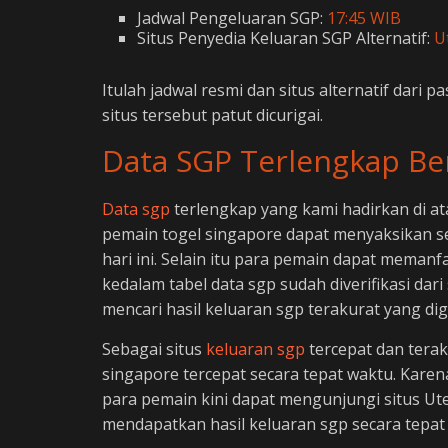
Jadwal Pengeluaran SGP:
17:45 WIB
Situs Penyedia Keluaran SGP Alternatif:
U
Itulah jadwal resmi dan situs alternatif dari
situs tersebut patut dicurigai.
Data SGP Terlengkap Be
Data sgp
terlengkap yang kami hadirkan di ata
pemain togel singapore dapat menyaksikan s
hari ini. Selain itu para pemain dapat meman
kedalam tabel data sgp sudah diverifikasi dar
mencari hasil keluaran sgp terakurat yang d
Sebagai situs
keluaran sgp
tercepat dan terak
singapore tercepat secara tepat waktu. Kare
para pemain kini dapat mengunjungi situs U
mendapatkan hasil keluaran sgp secara tepat