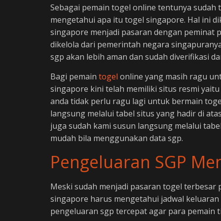
Sebagai pemain togel online tentunya sudah 
mengetahui apa itu togel singapore. Hal ini 
singapore menjadi pasaran dengan peminat pa
dikelola dari pemerintah negara singapuranya
sgp akan lebih aman dan sudah diverifikasi d
Bagi pemain
togel
online yang masih ragu unt
singapore kini telah memiliki situs resmi yai
anda tidak perlu ragu lagi untuk bermain toge
langsung melalui tabel situs yang hadir di ata
juga sudah kami susun langsung melalui tabel
mudah bila menggunakan data sgp.
Pengeluaran SGP Memi
Meski sudah menjadi pasaran togel terbesar p
singapore harus mengetahui jadwal keluaran 
pengeluaran sgp tercepat agar para pemain tid