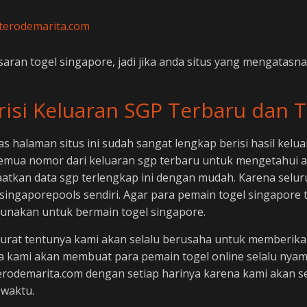
terodemarita.com
 pasaran togel singapore, jadi jika anda situs yang mengatas
risi Keluaran SGP Terbaru dan 
s halaman situs ini sudah sangat lengkap berisi hasil kelu
emua nomor dari keluaran sgp terbaru untuk mengetahui an
faatkan data sgp terlengkap ini dengan mudah. Karena selur
i singaporepools sendiri. Agar para pemain togel singapore
igunakan untuk bermain togel singapore.
urat tentunya kami akan selalu berusaha untuk memberikan
na kami akan membuat para pemain togel online selalu nya
terodemarita.com dengan setiap harinya karena kami akan 
 waktu.