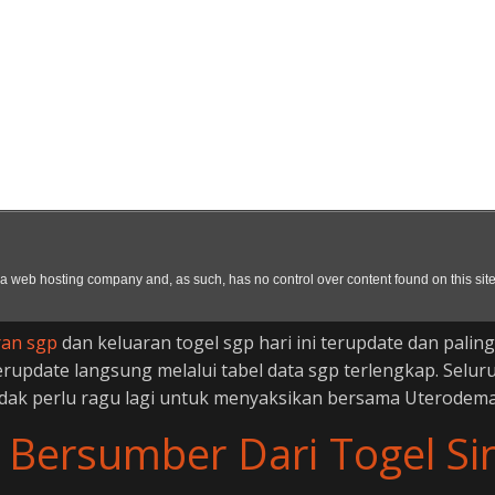
ran sgp
dan keluaran togel sgp hari ini terupdate dan palin
terupdate langsung melalui tabel data sgp terlengkap. Selu
idak perlu ragu lagi untuk menyaksikan bersama Uterodema
 Bersumber Dari Togel Si