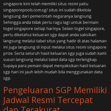
singapore kini telah memiliki situs resmi yaitu
singaporepools.com.sg/ situs ini sudah dikelola
langsung dari pemerintah negaranya langsung.
Sehingga anda tidak perlu ragu lagi untuk bermain
togel singapore setiap harinya. Selain togel singapore,
perlu diketahui keluaran sgp dapat anda saksikan
langsung melalui tabel situs yang hadir di atas halaman
ini juga langsung di input melalui situs resmi singapore
prize. Serta seluruh hasil keluaran sgp juga sudah kami
susun langsung melalui tabel data sgp terlengkap.
Supaya para pemain dapat menyaksikan hasil keluaran
sgp hari ini jauh lebih mudah bila menggunakan data
sgp.
Pengeluaran SGP Memiliki
Jadwal Resmi Tercepat
dan Terakurat